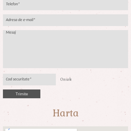
0nwk
Trimite
Harta